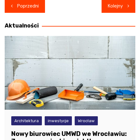
Nawigacja
Poprzedni
Kolejny
wpisu
Aktualności
Architektura
inwestycje
Wrocław
Nowy biurowiec UMWD we Wrocławiu: