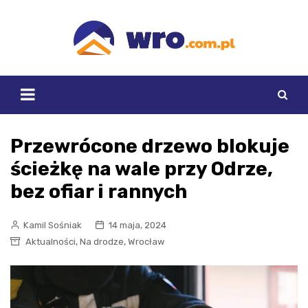
Skip
to
content
Przewrócone drzewo blokuje
ścieżkę na wale przy Odrze,
bez ofiar i rannych
Kamil Sośniak
14 maja, 2024
,
,
Aktualności
Na drodze
Wrocław