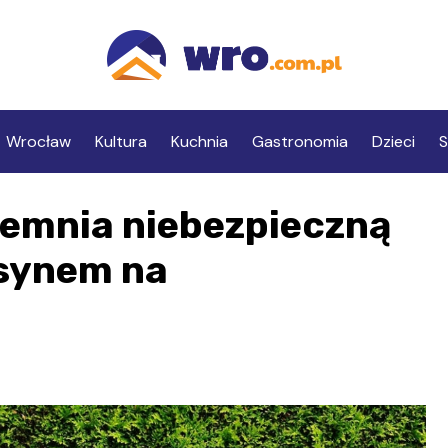
Wrocław
Kultura
Kuchnia
Gastronomia
Dzieci
S
remnia niebezpieczną
 synem na