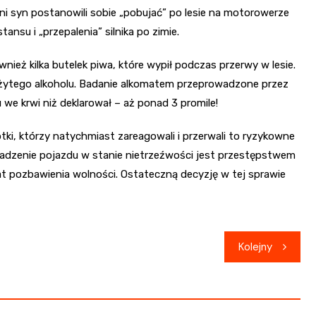
tni syn postanowili sobie „pobujać” po lesie na motorowerze
ansu i „przepalenia” silnika po zimie.
nież kilka butelek piwa, które wypił podczas przerwy w lesie.
pożytego alkoholu. Badanie alkomatem przeprowadzone przez
we krwi niż deklarował – aż ponad 3 promile!
bótki, którzy natychmiast zareagowali i przerwali to ryzykowne
wadzenie pojazdu w stanie nietrzeźwości jest przestępstwem
at pozbawienia wolności. Ostateczną decyzję w tej sprawie
Kolejny