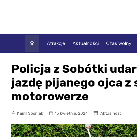
Skip
to
content
Atrakcje
Aktualności
Czas wolny
Policja z Sobótki uda
jazdę pijanego ojca z
motorowerze
Kamil Sośniak
13 kwietnia, 2024
Aktualności