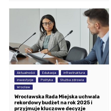
Aktualności
Edukacja
infrastruktura
inwestycje
Polityka
Służba zdrowia
Wrocław
Wrocławska Rada Miejska uchwala
rekordowy budżet na rok 2025 i
przyjmuje kluczowe decyzje