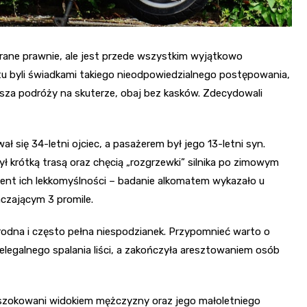
rane prawnie, ale jest przede wszystkim wyjątkowo
atu byli świadkami takiego nieodpowiedzialnego postępowania,
sza podróży na skuterze, obaj bez kasków. Zdecydowali
ł się 34-letni ojciec, a pasażerem był jego 13-letni syn.
zył krótką trasą oraz chęcią „rozgrzewki” silnika po zimowym
ement ich lekkomyślności – badanie alkomatem wykazało u
czającym 3 promile.
orodna i często pełna niespodzianek. Przypomnieć warto o
ielegalnego spalania liści, a zakończyła aresztowaniem osób
 zszokowani widokiem mężczyzny oraz jego małoletniego