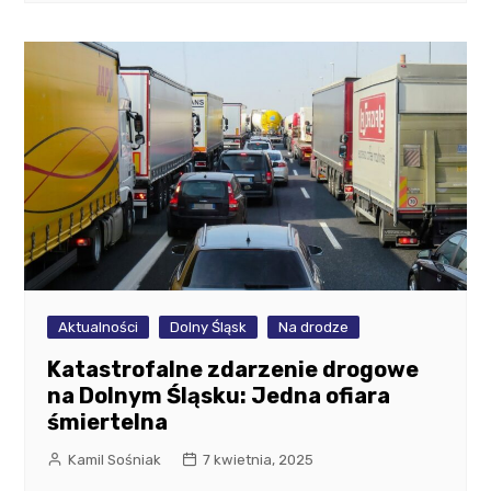
Aktualności
Dolny Śląsk
Na drodze
Katastrofalne zdarzenie drogowe
na Dolnym Śląsku: Jedna ofiara
śmiertelna
Kamil Sośniak
7 kwietnia, 2025