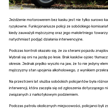
Jeżdżenie motorowerem bez kasku jest nie tylko surowo ka
ryzykowne. Funkcjonariusze policji ze sobóckiego komisari
kiedy zauważyli mężczyznę oraz jego małoletniego towarzy
natychmiast podjąć działania interwencyjne.
Podczas kontroli okazało się, że za sterami pojazdu znajdowa
Wybrali się oni na jazdę po lesie. Brak kasków ojciec tłumac
okresie. Jednak prędko wyszło na jaw, że to nie jedyny el
mężczyzny stan upojenia alkoholowego, z wynikiem przekra
Na przestrzeni lat służba sobóckich policjantów była różn
interwencji, która zaczęła się od zgłoszenia dotyczącego n
związanych z narkotykowym podziemiem.
Podczas patrolu okolicznych miejscowości, policjanci byli