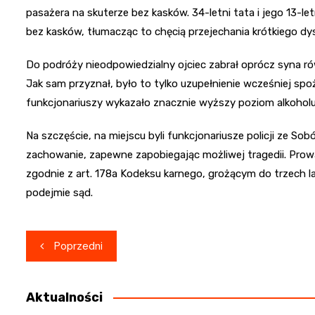
pasażera na skuterze bez kasków. 34-letni tata i jego 13-le
bez kasków, tłumacząc to chęcią przejechania krótkiego dyst
Do podróży nieodpowiedzialny ojciec zabrał oprócz syna rów
Jak sam przyznał, było to tylko uzupełnienie wcześniej s
funkcjonariuszy wykazało znacznie wyższy poziom alkoholu 
Na szczęście, na miejscu byli funkcjonariusze policji ze So
zachowanie, zapewne zapobiegając możliwej tragedii. Pro
zgodnie z art. 178a Kodeksu karnego, grożącym do trzech l
podejmie sąd.
Nawigacja
Poprzedni
wpisu
Aktualności