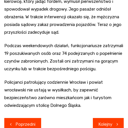
kierowcę, który jadąc fordem, wymusił pierwszeństwo i
spowodował wypadek drogowy. Jego pasażer odniósł
obrażenia. W trakcie interwencji okazało się, że mężczyzna
posiada sądowy zakaz prowadzenia pojazdów. Teraz o jego
przyszłości zadecyduje sąd.
Podczas weekendowych działań, funkcjonariusze zatrzymali
19 poszukiwanych osób oraz 74 podejrzanych o popełnienie
czynów zabronionych. Zostali oni zatrzymani na gorącym
uczynku lub w trakcie bezpośredniego pościgu.
Policjanci patrolujący codziennie Wrocław i powiat
wrocławski nie ustają w wysiłkach, by zapewnić
bezpieczeństwo zarówno mieszkańcom jak i turystom
odwiedzającym stolicę Dolnego Śląska.
Nawigacja
Poprzedni
Kolejny