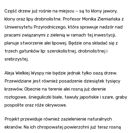
Część drzew już rośnie na miejscu – są to klony jawory,
klony oraz lipy drobnolistne. Profesor Monika Ziemiańska z
Uniwersytetu Przyrodniczego, która sprawuje nadzór nad
pracami związanymi z zielenią w ramach tej inwestycji,
planuje stworzenie alei lipowej. Będzie ona składać się z
trzech gatunków lip: szerokolistnej, drobnolistnej i
srebrzystej.
Aleja Wielkiej Wyspy nie będzie jednak tylko oazą drzew.
Przewidziane jest również posadzenie dziesiątek tysięcy
krzewów. Obecnie na terenie alei rosną już derenie
rozłogowe, śnieguliczki białe, tawuły japońskie i szare, graby
pospolite oraz róże okrywowe.
Projekt przewiduje również zazielenienie naturalnych
ekranów. Na ich chropowatej powierzchni już teraz rosną