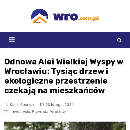
Skip
to
content
Odnowa Alei Wielkiej Wyspy w
Wrocławiu: Tysiąc drzew i
ekologiczne przestrzenie
czekają na mieszkańców
Kamil Sośniak
20 lutego, 2024
,
,
inwestycje
Przyroda
Wrocław