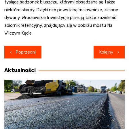
tysiące sadzonek bluszczu, którymi obsadzane są także
niektóre skarpy. Dzięki nim powstaną malownicze, zielone
dywany. Wrocławskie Inwestycje planują także zazielenić
zbiornik retencyjny, znajdujący się w pobliżu mostu Na
Wilczym Kącie.
Nawigacja
Poprzedni
Kolejny
wpisu
Aktualności