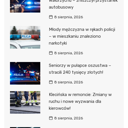
Wałbrzychu – zniszczył przystanek
autobusowy
8 sierpnia, 2026
Młody mężczyzna w rękach policji
– w mieszkaniu znaleziono
narkotyki
8 sierpnia, 2026
Seniorzy w pułapce oszustwa –
stracili 240 tysięcy złotych!
8 sierpnia, 2026
Klecińska w remoncie: Zmiany w
ruchu i nowe wyzwania dla
kierowców!
8 sierpnia, 2026