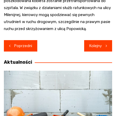
poszkodowana kobieta zostanie przetransportowana do
szpitala. W związku z działaniami służb ratunkowych na ulicy
Milenijnej, kierowcy mogą spodziewać się pewnych
utrudnień w ruchu drogowym, szczególnie na prawym pasie
ruchu przed skrzyżowaniem z ulicą Popowicką.
Nawigacja
Poprzedni
Kolejny
wpisu
Aktualności