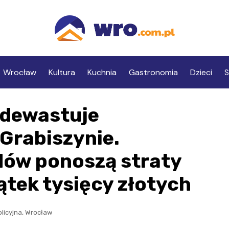
Wrocław
Kultura
Kuchnia
Gastronomia
Dzieci
S
 dewastuje
Grabiszynie.
dów ponoszą straty
ątek tysięcy złotych
,
licyjna
Wrocław