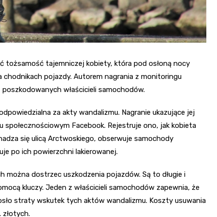
yć tożsamość tajemniczej kobiety, która pod osłoną nocy
na chodnikach pojazdy. Autorem nagrania z monitoringu
 z poszkodowanych właścicieli samochodów.
odpowiedzialna za akty wandalizmu. Nagranie ukazujące jej
talu społecznościowym Facebook. Rejestruje ono, jak kobieta
hadza się ulicą Arctwoskiego, obserwuje samochody
e po ich powierzchni lakierowanej.
 można dostrzec uszkodzenia pojazdów. Są to długie i
omocą kluczy. Jeden z właścicieli samochodów zapewnia, że
iosło straty wskutek tych aktów wandalizmu. Koszty usuwania
 złotych.