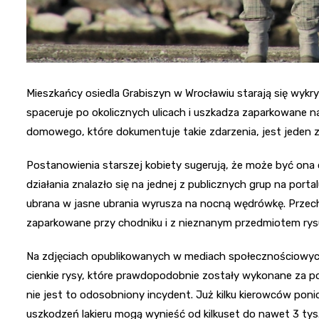
Mieszkańcy osiedla Grabiszyn w Wrocławiu starają się wykr
spaceruje po okolicznych ulicach i uszkadza zaparkowane 
domowego, które dokumentuje takie zdarzenia, jest jeden
Postanowienia starszej kobiety sugerują, że może być ona 
działania znalazło się na jednej z publicznych grup na por
ubrana w jasne ubrania wyrusza na nocną wędrówkę. Przec
zaparkowane przy chodniku i z nieznanym przedmiotem rysuj
Na zdjęciach opublikowanych w mediach społecznościowych
cienkie rysy, które prawdopodobnie zostały wykonane za p
nie jest to odosobniony incydent. Już kilku kierowców pon
uszkodzeń lakieru mogą wynieść od kilkuset do nawet 3 tys.