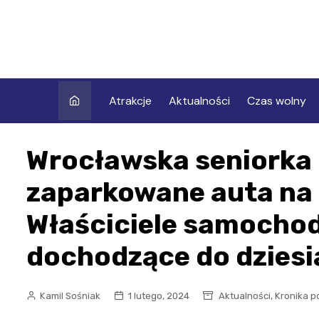
Skip
to
content
Atrakcje
Aktualności
Czas wolny
Wrocławska seniorka
zaparkowane auta na 
Właściciele samocho
dochodzące do dziesi
,
Kamil Sośniak
1 lutego, 2024
Aktualności
Kronika po