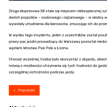
Droga ekspresowa S8 stała się miejscem niebezpiecznej sytu
dwóch pojazdów – osobowego i ciężarowego – w okolicy węz
wywołały utrudnienia dla kierowców, zmuszając ich do prz
W wyniku tego incydentu, jeden z uczestników został pos
prawy pas jezdni prowadzący do Warszawy pozostał niedos
węzłami Wrocław Psie Pole a Łozina.
Chociaż wcześniej trzeba było skorzystać z objazdu, obecn
mówią o możliwości utrzymania się tych trudności do godz
szczególnej ostrożności podczas jazdy.
Nawigacja
Poprzedni
wpisu