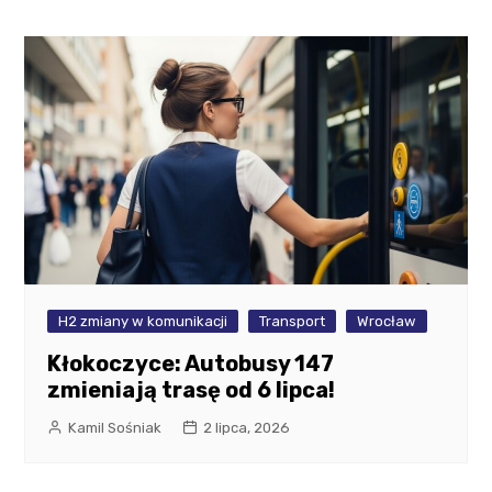
H2 zmiany w komunikacji
Transport
Wrocław
Kłokoczyce: Autobusy 147
zmieniają trasę od 6 lipca!
Kamil Sośniak
2 lipca, 2026