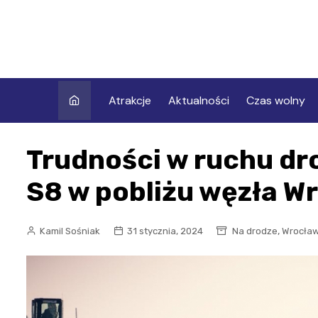
Skip
to
content
Atrakcje
Aktualności
Czas wolny
Trudności w ruchu dr
S8 w pobliżu węzła Wr
,
Kamil Sośniak
31 stycznia, 2024
Na drodze
Wrocła