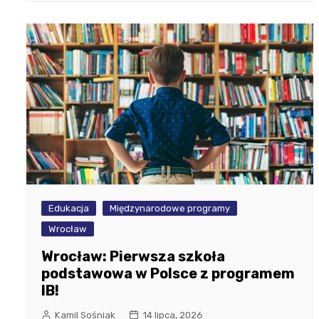
Edukacja
Międzynarodowe programy
Wrocław
Wrocław: Pierwsza szkoła
podstawowa w Polsce z programem
IB!
Kamil Sośniak
14 lipca, 2026