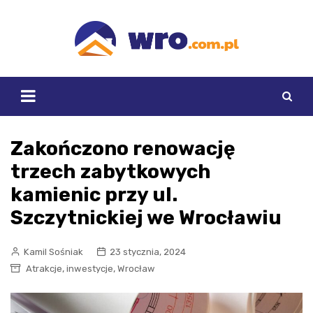
Skip
to
content
Zakończono renowację
trzech zabytkowych
kamienic przy ul.
Szczytnickiej we Wrocławiu
Kamil Sośniak
23 stycznia, 2024
,
,
Atrakcje
inwestycje
Wrocław