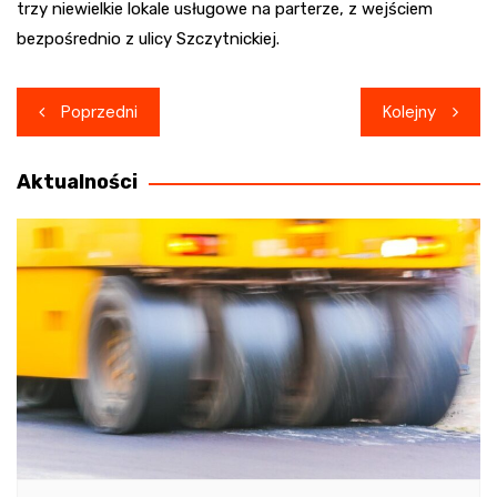
trzy niewielkie lokale usługowe na parterze, z wejściem
bezpośrednio z ulicy Szczytnickiej.
Nawigacja
Poprzedni
Kolejny
wpisu
Aktualności