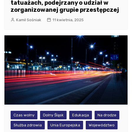
tatuażach, podejrzany o udział w
zorganizowanej grupie przestępczej
Kamil Sośniak
11 kwietnia, 2025
Czas wolny
Dolny Śląsk
Edukacja
Na drodze
Służba zdrowia
Unia Europejska
Województwo