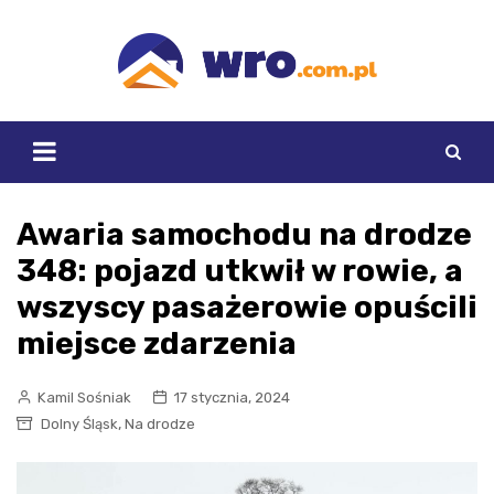
Skip
to
content
Awaria samochodu na drodze
348: pojazd utkwił w rowie, a
wszyscy pasażerowie opuścili
miejsce zdarzenia
Kamil Sośniak
17 stycznia, 2024
,
Dolny Śląsk
Na drodze