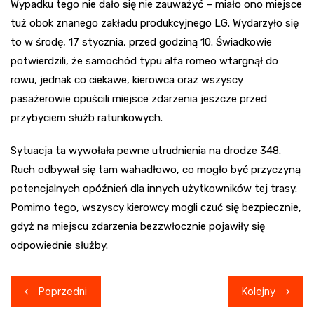
Wypadku tego nie dało się nie zauważyć – miało ono miejsce
tuż obok znanego zakładu produkcyjnego LG. Wydarzyło się
to w środę, 17 stycznia, przed godziną 10. Świadkowie
potwierdzili, że samochód typu alfa romeo wtargnął do
rowu, jednak co ciekawe, kierowca oraz wszyscy
pasażerowie opuścili miejsce zdarzenia jeszcze przed
przybyciem służb ratunkowych.
Sytuacja ta wywołała pewne utrudnienia na drodze 348.
Ruch odbywał się tam wahadłowo, co mogło być przyczyną
potencjalnych opóźnień dla innych użytkowników tej trasy.
Pomimo tego, wszyscy kierowcy mogli czuć się bezpiecznie,
gdyż na miejscu zdarzenia bezzwłocznie pojawiły się
odpowiednie służby.
Nawigacja
Poprzedni
Kolejny