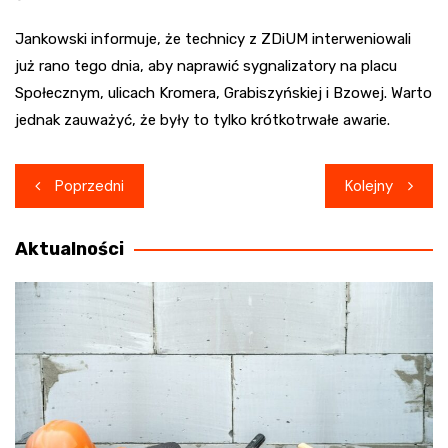
Jankowski informuje, że technicy z ZDiUM interweniowali
już rano tego dnia, aby naprawić sygnalizatory na placu
Społecznym, ulicach Kromera, Grabiszyńskiej i Bzowej. Warto
jednak zauważyć, że były to tylko krótkotrwałe awarie.
Nawigacja
Poprzedni
Kolejny
wpisu
Aktualności