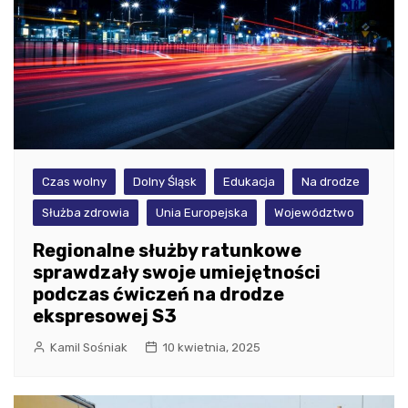
Czas wolny
Dolny Śląsk
Edukacja
Na drodze
Służba zdrowia
Unia Europejska
Województwo
Regionalne służby ratunkowe
sprawdzały swoje umiejętności
podczas ćwiczeń na drodze
ekspresowej S3
Kamil Sośniak
10 kwietnia, 2025