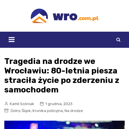
Skip
to
content
Tragedia na drodze we
Wrocławiu: 80-letnia piesza
straciła życie po zderzeniu z
samochodem
Kamil Sośniak
1 grudnia, 2023
,
,
Dolny Śląsk
Kronika policyjna
Na drodze