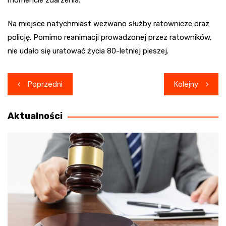
momencie zdarzenia.
Na miejsce natychmiast wezwano służby ratownicze oraz
policję. Pomimo reanimacji prowadzonej przez ratowników,
nie udało się uratować życia 80-letniej pieszej.
Nawigacja
Poprzedni
Kolejny
wpisu
Aktualności