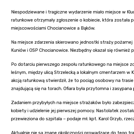
Niespodziewane i tragiczne wydarzenie miało miejsce w Kluc
ratunkowe otrzymały zgłoszenie o kobiecie, która została 
miejscowościami Chocianowice a Bąków.
Na miejsce zdarzenia skierowano jednostki straży pożarnej z
Kuniów i OSP Chocianowice. Niezbędny okazał się również p
Po dotarciu pierwszego zespołu ratunkowego na miejsce zda
leśnym, między ulicą Strzelecką a lokalnym cmentarzem w 
akcją ratunkową stwierdził, że to pociąg osobowy na trasi
znajdującą się na torach. Ofiara była przytomna i zasypana
Zadaniem przybyłych na miejsce strażaków było zabezpiecz
kobiety i udzielenie jej pierwszej pomocy. Nastolatek zost
przewieziona do szpitala – podaje mł. kpt. Karol Grzyb, 
Aktualnie nie są znane okoliczności prowadzące do tego t