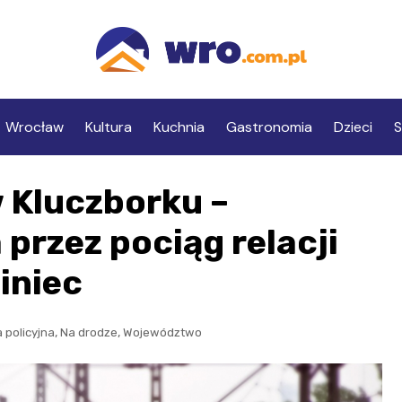
Wrocław
Kultura
Kuchnia
Gastronomia
Dzieci
S
w Kluczborku –
przez pociąg relacji
iniec
,
,
 policyjna
Na drodze
Województwo