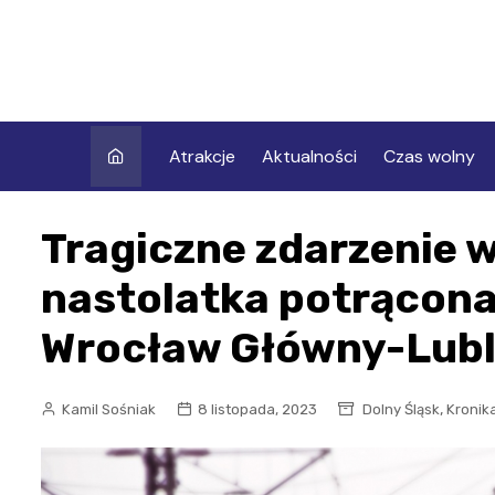
Skip
to
content
Atrakcje
Aktualności
Czas wolny
Tragiczne zdarzenie 
nastolatka potrącona 
Wrocław Główny-Lubl
,
Kamil Sośniak
8 listopada, 2023
Dolny Śląsk
Kronika