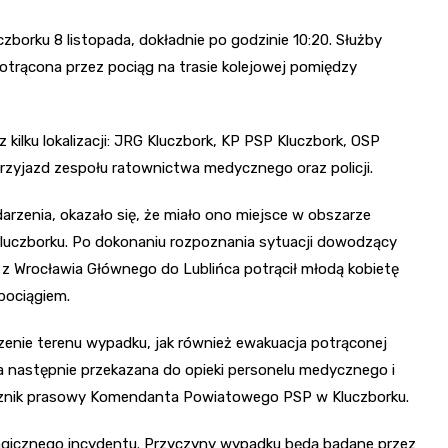
zborku 8 listopada, dokładnie po godzinie 10:20. Służby
potrącona przez pociąg na trasie kolejowej pomiędzy
 kilku lokalizacji: JRG Kluczbork, KP PSP Kluczbork, OSP
rzyjazd zespołu ratownictwa medycznego oraz policji.
rzenia, okazało się, że miało ono miejsce w obszarze
Kluczborku. Po dokonaniu rozpoznania sytuacji dowodzący
e z Wrocławia Głównego do Lublińca potrącił młodą kobietę
 pociągiem.
enie terenu wypadku, jak również ewakuacja potrąconej
ała następnie przekazana do opieki personelu medycznego i
rzecznik prasowy Komendanta Powiatowego PSP w Kluczborku.
ragicznego incydentu. Przyczyny wypadku będą badane przez