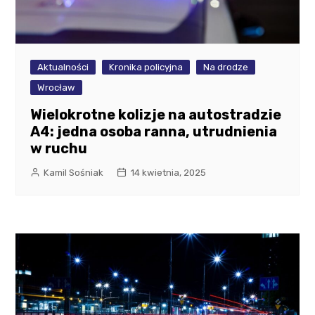
Aktualności
Kronika policyjna
Na drodze
Wrocław
Wielokrotne kolizje na autostradzie
A4: jedna osoba ranna, utrudnienia
w ruchu
Kamil Sośniak
14 kwietnia, 2025