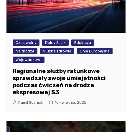
Czas wolny
Dolny Śląsk
Edukacja
Na drodze
Służba zdrowia
Unia Europejska
Województwo
Regionalne służby ratunkowe
sprawdzały swoje umiejętności
podczas ćwiczeń na drodze
ekspresowej S3
Kamil Sośniak
10 kwietnia, 2025