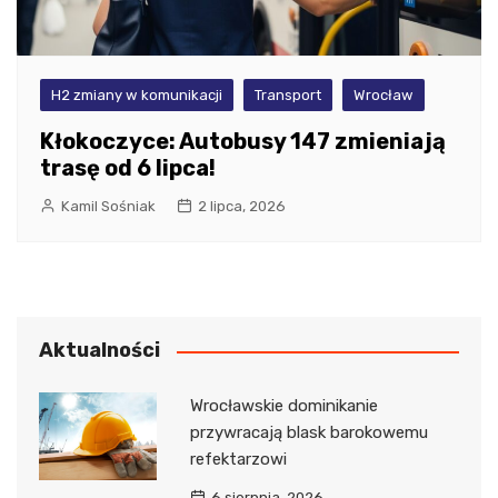
H2 zmiany w komunikacji
Transport
Wrocław
Kłokoczyce: Autobusy 147 zmieniają
trasę od 6 lipca!
Kamil Sośniak
2 lipca, 2026
Aktualności
Wrocławskie dominikanie
przywracają blask barokowemu
refektarzowi
6 sierpnia, 2026