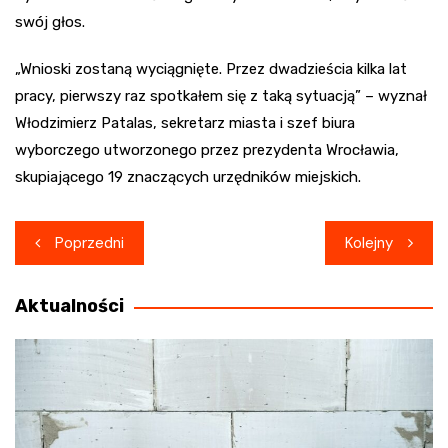
swój głos.
„Wnioski zostaną wyciągnięte. Przez dwadzieścia kilka lat
pracy, pierwszy raz spotkałem się z taką sytuacją” – wyznał
Włodzimierz Patalas, sekretarz miasta i szef biura
wyborczego utworzonego przez prezydenta Wrocławia,
skupiającego 19 znaczących urzędników miejskich.
Nawigacja
Poprzedni
Kolejny
wpisu
Aktualności