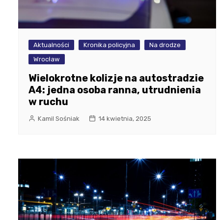
Aktualności
Kronika policyjna
Na drodze
Wrocław
Wielokrotne kolizje na autostradzie
A4: jedna osoba ranna, utrudnienia
w ruchu
Kamil Sośniak
14 kwietnia, 2025