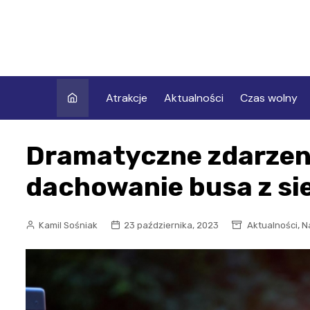
Skip
to
content
Atrakcje
Aktualności
Czas wolny
Dramatyczne zdarzeni
dachowanie busa z s
,
Kamil Sośniak
23 października, 2023
Aktualności
N