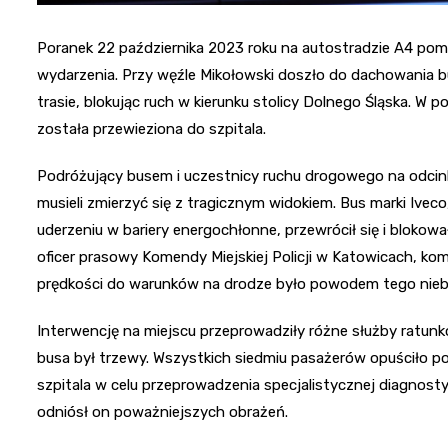
Poranek 22 października 2023 roku na autostradzie A4 po
wydarzenia. Przy węźle Mikołowski doszło do dachowania bus
trasie, blokując ruch w kierunku stolicy Dolnego Śląska. W
została przewieziona do szpitala.
Podróżujący busem i uczestnicy ruchu drogowego na odcink
musieli zmierzyć się z tragicznym widokiem. Bus marki Ivec
uderzeniu w bariery energochłonne, przewrócił się i blokow
oficer prasowy Komendy Miejskiej Policji w Katowicach, ko
prędkości do warunków na drodze było powodem tego nieb
Interwencję na miejscu przeprowadziły różne służby ratun
busa był trzewy. Wszystkich siedmiu pasażerów opuściło po
szpitala w celu przeprowadzenia specjalistycznej diagnostyki
odniósł on poważniejszych obrażeń.