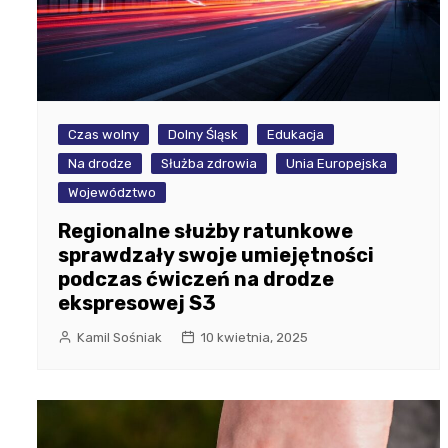
Czas wolny
Dolny Śląsk
Edukacja
Na drodze
Służba zdrowia
Unia Europejska
Województwo
Regionalne służby ratunkowe
sprawdzały swoje umiejętności
podczas ćwiczeń na drodze
ekspresowej S3
Kamil Sośniak
10 kwietnia, 2025