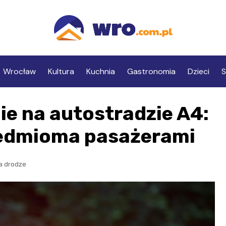
Wrocław
Kultura
Kuchnia
Gastronomia
Dzieci
S
e na autostradzie A4:
iedmioma pasażerami
a drodze