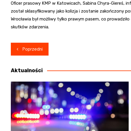
Oficer prasowy KMP w Katowicach, Sabina Chyra-Giereś, in
został sklasyfikowany jako kolizja i zostanie zakończon
Wrocławia był możliwy tylko prawym pasem, co prowadziło 
skutków zdarzenia.
Nawigacja
Poprzedni
wpisu
Aktualności