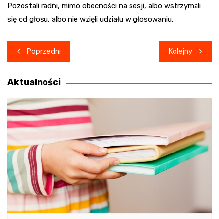
Pozostali radni, mimo obecności na sesji, albo wstrzymali
się od głosu, albo nie wzięli udziału w głosowaniu.
Nawigacja
Poprzedni
Kolejny
wpisu
Aktualności