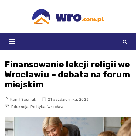
Skip
to
content
Finansowanie lekcji religii we
Wrocławiu – debata na forum
miejskim
Kamil Sośniak
21 października, 2023
,
,
Edukacja
Polityka
Wrocław