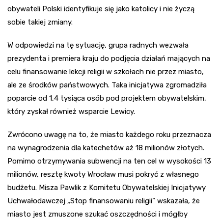
obywateli Polski identyfikuje się jako katolicy i nie życzą
sobie takiej zmiany.
W odpowiedzi na tę sytuację, grupa radnych wezwała
prezydenta i premiera kraju do podjęcia działań mających na
celu finansowanie lekcji religii w szkołach nie przez miasto,
ale ze środków państwowych. Taka inicjatywa zgromadziła
poparcie od 1,4 tysiąca osób pod projektem obywatelskim,
który zyskał również wsparcie Lewicy.
Zwrócono uwagę na to, że miasto każdego roku przeznacza
na wynagrodzenia dla katechetów aż 18 milionów złotych.
Pomimo otrzymywania subwencji na ten cel w wysokości 13
milionów, resztę kwoty Wrocław musi pokryć z własnego
budżetu. Misza Pawlik z Komitetu Obywatelskiej Inicjatywy
Uchwałodawczej „Stop finansowaniu religii” wskazała, że
miasto jest zmuszone szukać oszczędności i mógłby