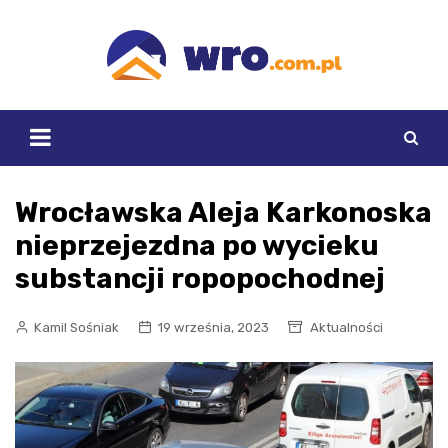
Skip
to
content
Wrocławska Aleja Karkonoska
nieprzejezdna po wycieku
substancji ropopochodnej
Kamil Sośniak
19 września, 2023
Aktualności