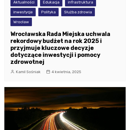
Aktualności
Edukacja
infrastruktura
inwestycje
Polityka
Służba zdrowia
Wrocław
Wrocławska Rada Miejska uchwala
rekordowy budżet na rok 2025 i
przyjmuje kluczowe decyzje
dotyczące inwestycji i pomocy
zdrowotnej
Kamil Sośniak
4 kwietnia, 2025