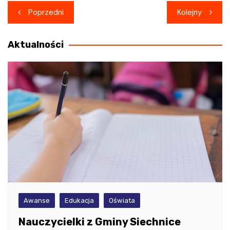
Nawigacja
Poprzedni
Kolejny
wpisu
Aktualności
Awanse
Edukacja
Oświata
Nauczycielki z Gminy Siechnice