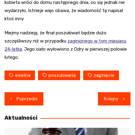
kobieta wróci do domu następnego dnia, co się jednak nie
wydarzyło. Istnieje więc obawa, że wiadomość tę napisał
ktoś inny
Miejmy nadzieję, że finał poszukiwań będzie dużo
szczęśliwszy niż w przypadku
zaginionego w tym miesiącu
24-latka
. Jego ciało wyłowiono z Odry w pierwszej połowie
lutego.
ewelina
poszukiwania
zaginięcie
Nawigacja
Poprzedni
Kolejny
wpisu
Aktualności