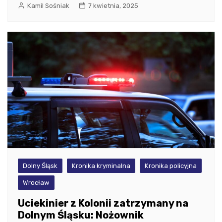
Kamil Sośniak
7 kwietnia, 2025
Dolny Śląsk
Kronika kryminalna
Kronika policyjna
Wrocław
Uciekinier z Kolonii zatrzymany na
Dolnym Śląsku: Nożownik