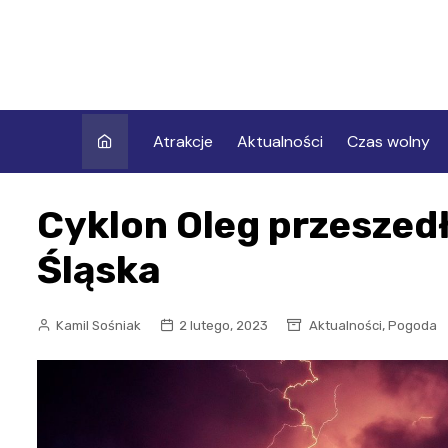
Skip
to
content
Atrakcje
Aktualności
Czas wolny
Cyklon Oleg przeszedł
Śląska
,
Kamil Sośniak
2 lutego, 2023
Aktualności
Pogoda