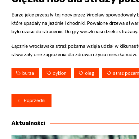
Burze jakie przeszły tej nocy przez Wrocław spowodowały b
które upadały na jezdnie i chodniki. Powalone drzewa stwa
było czasu do stracenie. Do gry weszli nasi dzielni strażacy.
Łącznie wrocławska straż pożarna wzięła udział w kilkunast
stwarzały one zagrożenia dla zdrowia i życia mieszkańców.
burza
cyklon
oleg
straż pożar
Nawigacja
Poprzedni
wpisu
Aktualności