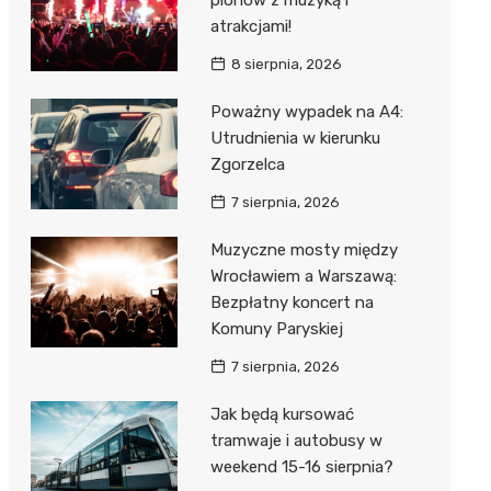
plonów z muzyką i
atrakcjami!
8 sierpnia, 2026
Poważny wypadek na A4:
Utrudnienia w kierunku
Zgorzelca
7 sierpnia, 2026
Muzyczne mosty między
Wrocławiem a Warszawą:
Bezpłatny koncert na
Komuny Paryskiej
7 sierpnia, 2026
Jak będą kursować
tramwaje i autobusy w
weekend 15-16 sierpnia?