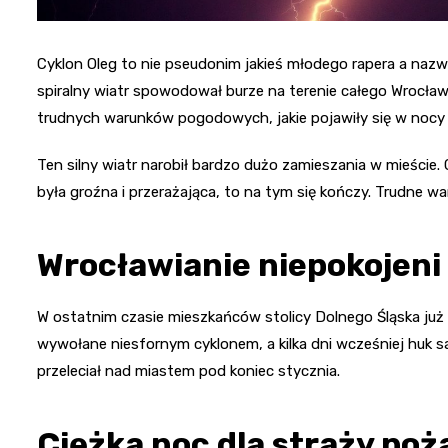
Cyklon Oleg to nie pseudonim jakieś młodego rapera a na
spiralny wiatr spowodował burze na terenie całego Wrocławi
trudnych warunków pogodowych, jakie pojawiły się w nocy 
Ten silny wiatr narobił bardzo dużo zamieszania w mieście.
była groźna i przerażająca, to na tym się kończy. Trudne wa
Wrocławianie niepokojeni
W ostatnim czasie mieszkańców stolicy Dolnego Śląska już ki
wywołane niesfornym cyklonem, a kilka dni wcześniej huk
przeleciał nad miastem pod koniec stycznia.
Ciężka noc dla straży poż