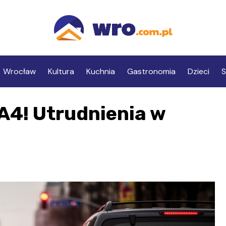
Wrocław
Kultura
Kuchnia
Gastronomia
Dzieci
S
A4! Utrudnienia w