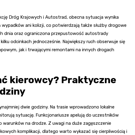
kcję Dróg Krajowych i Autostrad, obecna sytuacja wynika
 wypadków ani kolizji, co potwierdzają także służby drogowe
 dnia oraz ograniczona przepustowość autostrady
kilku odcinkach jednocześnie. Największy ruch obserwuje się
opowym, jak i trwającymi remontami na innych drogach
ać kierowcy? Praktyczne
odziny
ynajmniej dwie godziny. Na trasie wprowadzono lokalne
nitorują sytuację. Funkcjonariusze apelują do uczestników
do warunków na drodze. Z uwagi na duże zagęszczenie
wych komplikacji, dlatego warto wykazać się cierpliwością i