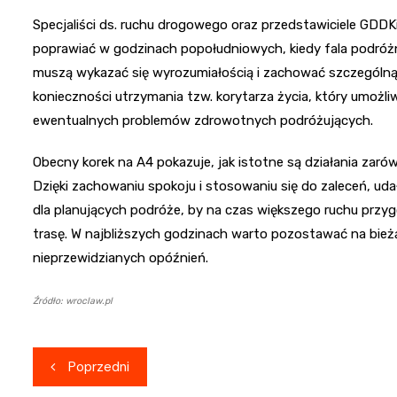
Specjaliści ds. ruchu drogowego oraz przedstawiciele GDDK
poprawiać w godzinach popołudniowych, kiedy fala podróżn
muszą wykazać się wyrozumiałością i zachować szczególną
konieczności utrzymania tzw. korytarza życia, który umożl
ewentualnych problemów zdrowotnych podróżujących.
Obecny korek na A4 pokazuje, jak istotne są działania zar
Dzięki zachowaniu spokoju i stosowaniu się do zaleceń, ud
dla planujących podróże, by na czas większego ruchu przy
trasę. W najbliższych godzinach warto pozostawać na bież
nieprzewidzianych opóźnień.
Źródło: wroclaw.pl
Nawigacja
Poprzedni
wpisu