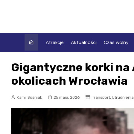
Skip
to
content
Atrakcje
Aktualności
Czas wolny
Gigantyczne korki na 
okolicach Wrocławia
,
Kamil Sośniak
25 maja, 2026
Transport
Utrudnienia