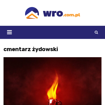
Skip
to
content
cmentarz żydowski