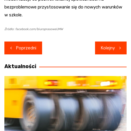
bezproblemowe przystosowanie się do nowych warunków
w szkole.
Źródło: facebook.com/biuroprasoweUMW
Nawigacja
Poprzedni
Kolejny
wpisu
Aktualności