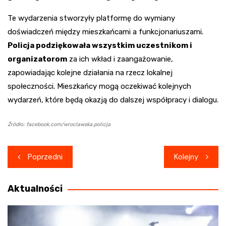
Te wydarzenia stworzyły platformę do wymiany
doświadczeń między mieszkańcami a funkcjonariuszami.
Policja podziękowała wszystkim uczestnikom i
organizatorom
za ich wkład i zaangażowanie,
zapowiadając kolejne działania na rzecz lokalnej
społeczności. Mieszkańcy mogą oczekiwać kolejnych
wydarzeń, które będą okazją do dalszej współpracy i dialogu.
Źródło: facebook.com/wroclawska.policja
Nawigacja
Poprzedni
Kolejny
wpisu
Aktualności