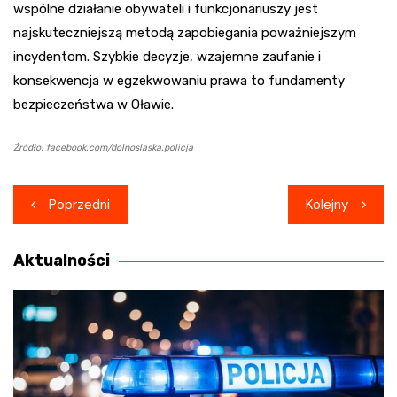
wspólne działanie obywateli i funkcjonariuszy jest
najskuteczniejszą metodą zapobiegania poważniejszym
incydentom. Szybkie decyzje, wzajemne zaufanie i
konsekwencja w egzekwowaniu prawa to fundamenty
bezpieczeństwa w Oławie.
Źródło: facebook.com/dolnoslaska.policja
Nawigacja
Poprzedni
Kolejny
wpisu
Aktualności