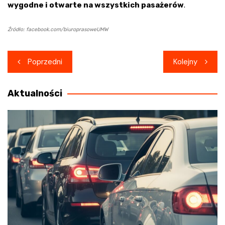
wygodne i otwarte na wszystkich pasażerów
.
Źródło: facebook.com/biuroprasoweUMW
Nawigacja
Poprzedni
Kolejny
wpisu
Aktualności