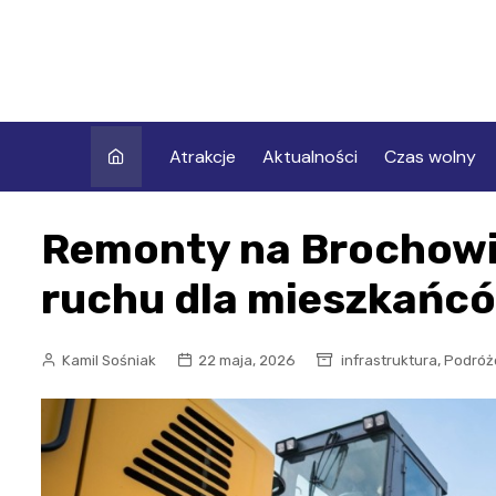
Skip
to
content
Atrakcje
Aktualności
Czas wolny
Remonty na Brochowi
ruchu dla mieszkańc
,
Kamil Sośniak
22 maja, 2026
infrastruktura
Podróż