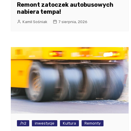
Remont zatoczek autobusowych
nabiera tempa!
Kamil Sośniak
7 sierpnia, 2026
/h2
inwestycje
Kultura
Remonty