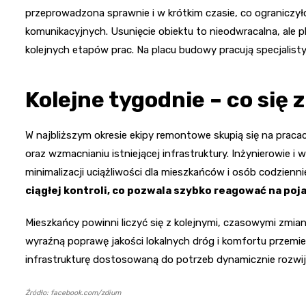
przeprowadzona sprawnie i w krótkim czasie, co ograniczy
komunikacyjnych. Usunięcie obiektu to nieodwracalna, ale
kolejnych etapów prac. Na placu budowy pracują specjalist
Kolejne tygodnie – co się 
W najbliższym okresie ekipy remontowe skupią się na prac
oraz wzmacnianiu istniejącej infrastruktury. Inżynierowie i
minimalizacji uciążliwości dla mieszkańców i osób codzienn
ciągłej kontroli, co pozwala szybko reagować na poj
Mieszkańcy powinni liczyć się z kolejnymi, czasowymi zmian
wyraźną poprawę jakości lokalnych dróg i komfortu przemi
infrastrukturę dostosowaną do potrzeb dynamicznie rozwijaj
Źródło: facebook.com/zdium