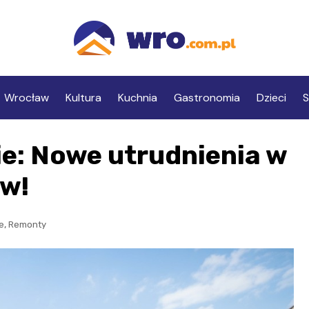
Wrocław
Kultura
Kuchnia
Gastronomia
Dzieci
S
e: Nowe utrudnienia w
ów!
,
e
Remonty