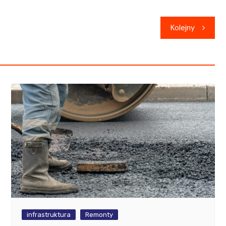
Kolejny
infrastruktura
Remonty