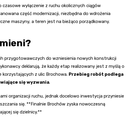
ło czasowe wyłączenie z ruchu okolicznych ciągów
 planowana część modernizacji, niezbędna do wdrożenia
yczne maszyny, a teren jest na bieżąco porządkowany.
zmieni?
ach przygotowawczych do wzniesienia nowych konstrukcji
 wykonawcy deklarują, że każdy etap realizowany jest z myślą o
ie korzystających z ulic Brochowa.
Przebieg robót podlega
awiające się wyzwania
.
ami organizacji ruchu, jednak docelowo inwestycja przyniesie
eszczania się. **Finalnie Brochów zyska nowoczesną
ącej się dzielnicy.**