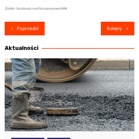
Źródło: facebook.com/biuroprasoweUMW
Nawigacja
Poprzedni
Kolejny
wpisu
Aktualności