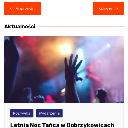
Nawigacja
Poprzedni
Kolejny
wpisu
Aktualności
Rozrywka
Wydarzenia
Letnia Noc Tańca w Dobrzykowicach