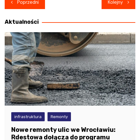
Nawigacja
Poprzedni
Kolejny
wpisu
Aktualności
infrastruktura
Remonty
Nowe remonty ulic we Wrocławiu:
Rdestowa dołącza do programu