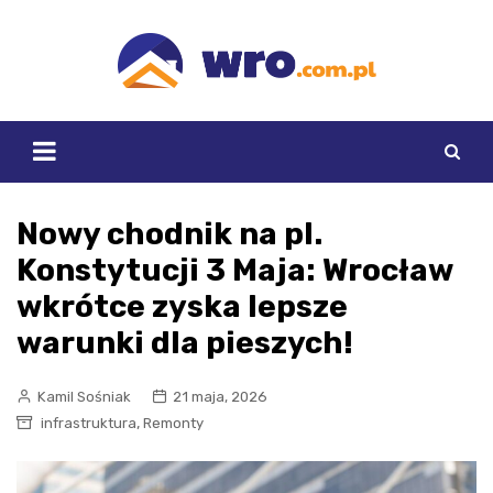
Skip
to
content
Nowy chodnik na pl.
Konstytucji 3 Maja: Wrocław
wkrótce zyska lepsze
warunki dla pieszych!
Kamil Sośniak
21 maja, 2026
,
infrastruktura
Remonty