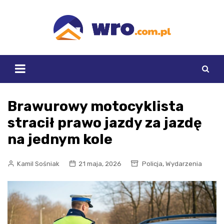
Skip
to
content
Brawurowy motocyklista
stracił prawo jazdy za jazdę
na jednym kole
,
Kamil Sośniak
21 maja, 2026
Policja
Wydarzenia