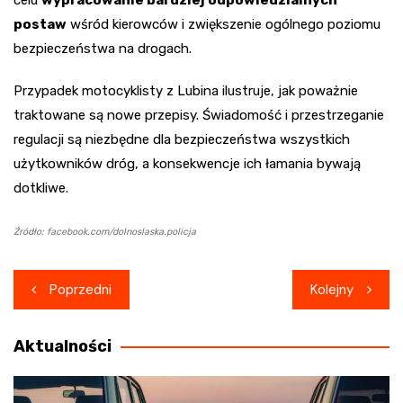
postaw
wśród kierowców i zwiększenie ogólnego poziomu
bezpieczeństwa na drogach.
Przypadek motocyklisty z Lubina ilustruje, jak poważnie
traktowane są nowe przepisy. Świadomość i przestrzeganie
regulacji są niezbędne dla bezpieczeństwa wszystkich
użytkowników dróg, a konsekwencje ich łamania bywają
dotkliwe.
Źródło: facebook.com/dolnoslaska.policja
Nawigacja
Poprzedni
Kolejny
wpisu
Aktualności