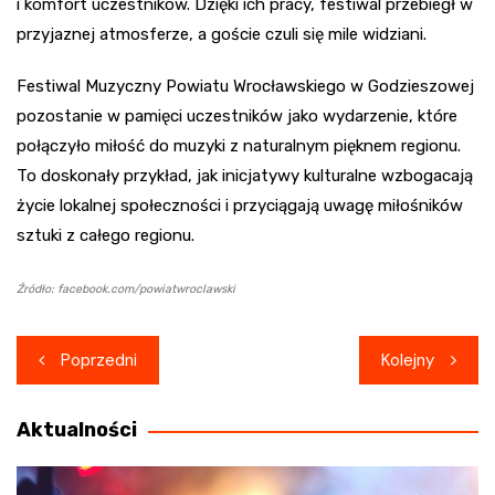
i komfort uczestników. Dzięki ich pracy, festiwal przebiegł w
przyjaznej atmosferze, a goście czuli się mile widziani.
Festiwal Muzyczny Powiatu Wrocławskiego w Godzieszowej
pozostanie w pamięci uczestników jako wydarzenie, które
połączyło miłość do muzyki z naturalnym pięknem regionu.
To doskonały przykład, jak inicjatywy kulturalne wzbogacają
życie lokalnej społeczności i przyciągają uwagę miłośników
sztuki z całego regionu.
Źródło: facebook.com/powiatwroclawski
Nawigacja
Poprzedni
Kolejny
wpisu
Aktualności