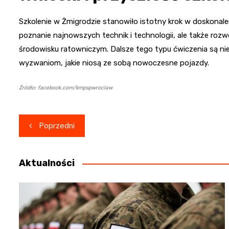
Szkolenie w Żmigrodzie stanowiło istotny krok w doskonalen
poznanie najnowszych technik i technologii, ale także roz
środowisku ratowniczym. Dalsze tego typu ćwiczenia są ni
wyzwaniom, jakie niosą ze sobą nowoczesne pojazdy.
Źródło: facebook.com/kmpspwroclaw
Nawigacja
Poprzedni
wpisu
Aktualności