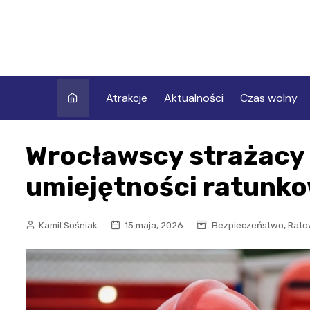
Skip
to
content
Atrakcje
Aktualności
Czas wolny
Wrocławscy strażacy
umiejętności ratunk
,
Kamil Sośniak
15 maja, 2026
Bezpieczeństwo
Rato