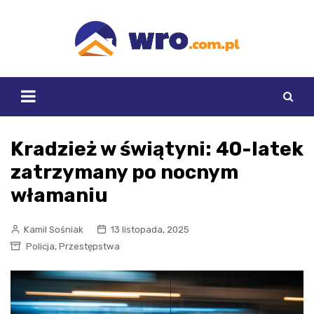
Skip
to
content
Kradzież w świątyni: 40-latek
zatrzymany po nocnym
włamaniu
Kamil Sośniak
13 listopada, 2025
,
Policja
Przestępstwa