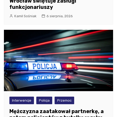
Wrocław świętuje zasługi
funkcjonariuszy
Kamil Sośniak
6 sierpnia, 2026
Interwencje
Policja
Przemoc
Mężczyzna zaatakował partnerkę, a