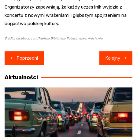
Organizatorzy zapewniają, że każdy uczestnik wyjdzie z
koncertu z nowymi wrażeniami i głębszym spojrzeniem na
bogactwo polskiej kultury.
Źródło: facebook.com/Miejska.Biblioteka.Publiczna.we.Wroclawiu
Nawigacja
Poprzedni
Kolejny
wpisu
Aktualności