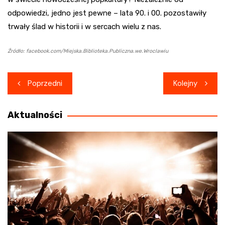
odpowiedzi, jedno jest pewne – lata 90. i 00. pozostawiły
trwały ślad w historii i w sercach wielu z nas.
Źródło: facebook.com/Miejska.Biblioteka.Publiczna.we.Wroclawiu
Nawigacja
Poprzedni
Kolejny
wpisu
Aktualności