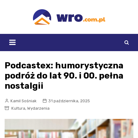
Skip
to
content
Podcastex: humorystyczna
podróż do lat 90. i 00. pełna
nostalgii
Kamil Sośniak
31 października, 2025
,
Kultura
Wydarzenia