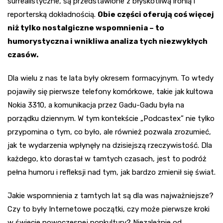
surrealistyczne, są przedstawione z błyskotliwą ironią i
reporterską dokładnością.
Obie części oferują coś więcej
niż tylko nostalgiczne wspomnienia – to
humorystyczna i wnikliwa analiza tych niezwykłych
czasów.
Dla wielu z nas te lata były okresem formacyjnym. To wtedy
pojawiły się pierwsze telefony komórkowe, takie jak kultowa
Nokia 3310, a komunikacja przez Gadu-Gadu była na
porządku dziennym. W tym kontekście „Podcastex” nie tylko
przypomina o tym, co było, ale również pozwala zrozumieć,
jak te wydarzenia wpłynęły na dzisiejszą rzeczywistość. Dla
każdego, kto dorastał w tamtych czasach, jest to podróż
pełna humoru i refleksji nad tym, jak bardzo zmienił się świat.
Jakie wspomnienia z tamtych lat są dla was najważniejsze?
Czy to były Internetowe początki, czy może pierwsze kroki
w świecie nowoczesnej popkultury? Niezależnie od