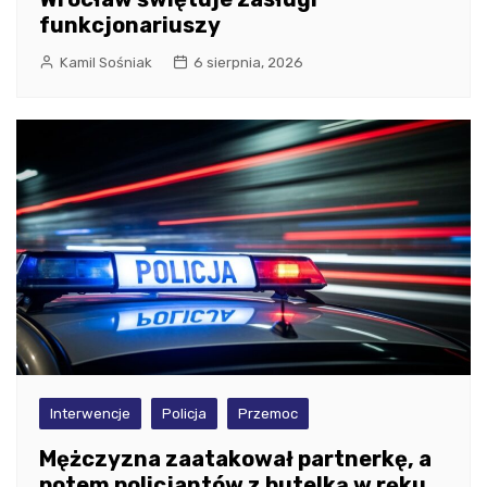
funkcjonariuszy
Kamil Sośniak
6 sierpnia, 2026
Interwencje
Policja
Przemoc
Mężczyzna zaatakował partnerkę, a
potem policjantów z butelką w ręku