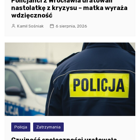
Policjanci z Wrocławia uratowali
nastolatkę z kryzysu – matka wyraża
wdzięczność
Kamil Sośniak
6 sierpnia, 2026
Policja
Zatrzymania