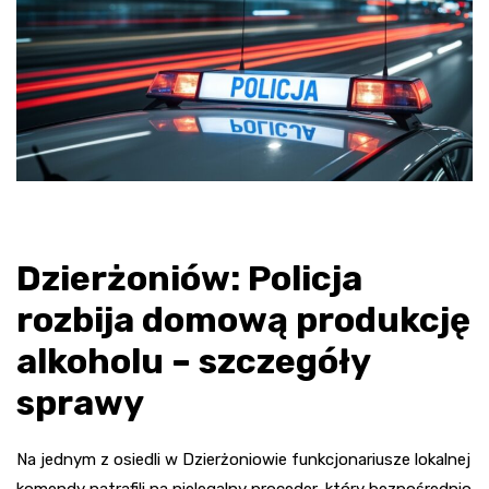
Dzierżoniów: Policja
rozbija domową produkcję
alkoholu – szczegóły
sprawy
Na jednym z osiedli w Dzierżoniowie funkcjonariusze lokalnej
komendy natrafili na nielegalny proceder, który bezpośrednio