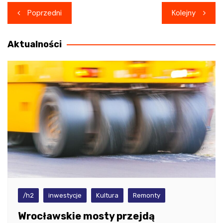
Nawigacja
Poprzedni
Kolejny
wpisu
Aktualności
/h2
inwestycje
Kultura
Remonty
Wrocławskie mosty przejdą