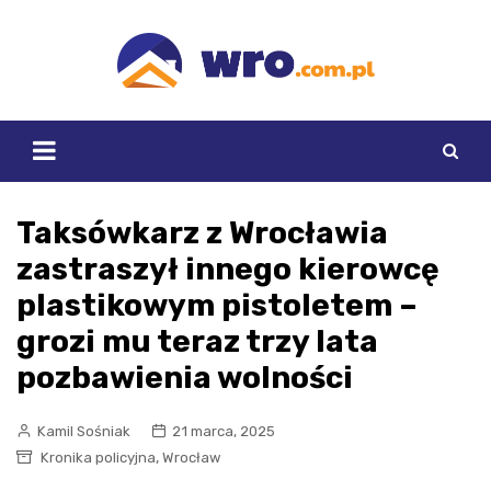
Skip
to
content
Taksówkarz z Wrocławia
zastraszył innego kierowcę
plastikowym pistoletem –
grozi mu teraz trzy lata
pozbawienia wolności
Kamil Sośniak
21 marca, 2025
,
Kronika policyjna
Wrocław