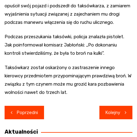
opuścił swój pojazd i podszedł do taksówkarza, z zamiarem
wyjaśnienia sytuacji związanej z zajechaniem mu drogi
podczas manewru włączenia się do ruchu ulicznego.
Podczas przeszukania taksówki, policja znalazła pistolet.
Jak poinformował komisarz Jabłoński: „Po dokonaniu
kontroli stwierdziliśmy, że była to broń na kulki”.
Taksówkarz został oskarżony o zastraszenie innego
kierowcy przedmiotem przypominającym prawdziwą broń. W
związku z tym czynem może mu grozić kara pozbawienia
wolności nawet do trzech lat.
Nawigacja
Poprzedni
Kolejny
wpisu
Aktualności