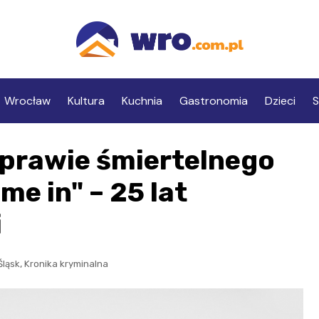
Wrocław
Kultura
Kuchnia
Gastronomia
Dzieci
S
prawie śmiertelnego
e in" – 25 lat
i
,
Śląsk
Kronika kryminalna