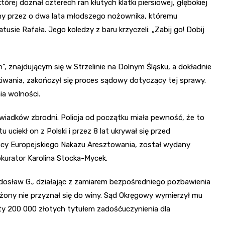
tórej doznał czterech ran kłutych klatki piersiowej, głębokiej
any przez o dwa lata młodszego nożownika, któremu
sie Rafała. Jego koledzy z baru krzyczeli: „Zabij go! Dobij
”, znajdującym się w Strzelinie na Dolnym Śląsku, a dokładnie
ekiwania, zakończył się proces sądowy dotyczący tej sprawy.
ia wolności.
świadków zbrodni. Policja od początku miała pewność, że to
 uciekł on z Polski i przez 8 lat ukrywał się przed
mocy Europejskiego Nakazu Aresztowania, został wydany
kurator Karolina Stocka-Mycek.
adosław G., działając z zamiarem bezpośredniego pozbawienia
rżony nie przyznał się do winy. Sąd Okręgowy wymierzył mu
aty 200 000 złotych tytułem zadośćuczynienia dla