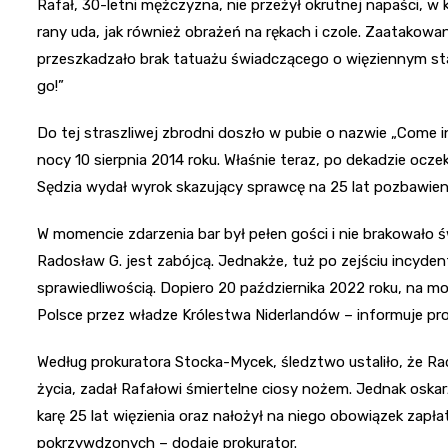
Rafał, 30-letni mężczyzna, nie przeżył okrutnej napaści, w k
rany uda, jak również obrażeń na rękach i czole. Zaatakow
przeszkadzało brak tatuażu świadczącego o więziennym statu
go!”
Do tej straszliwej zbrodni doszło w pubie o nazwie „Come in
nocy 10 sierpnia 2014 roku. Właśnie teraz, po dekadzie ocz
Sędzia wydał wyrok skazujący sprawcę na 25 lat pozbawien
W momencie zdarzenia bar był pełen gości i nie brakowało 
Radosław G. jest zabójcą. Jednakże, tuż po zejściu incydentu
sprawiedliwością. Dopiero 20 października 2022 roku, na 
Polsce przez władze Królestwa Niderlandów – informuje pro
Według prokuratora Stocka-Mycek, śledztwo ustaliło, że R
życia, zadał Rafałowi śmiertelne ciosy nożem. Jednak oska
karę 25 lat więzienia oraz nałożył na niego obowiązek zapł
pokrzywdzonych – dodaje prokurator.