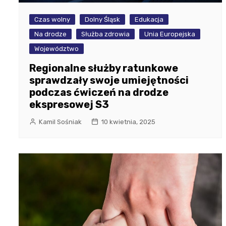
Czas wolny
Dolny Śląsk
Edukacja
Na drodze
Służba zdrowia
Unia Europejska
Województwo
Regionalne służby ratunkowe
sprawdzały swoje umiejętności
podczas ćwiczeń na drodze
ekspresowej S3
Kamil Sośniak
10 kwietnia, 2025