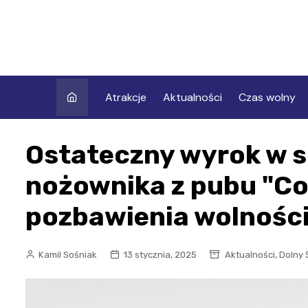
Skip
to
content
Atrakcje
Aktualności
Czas wolny
Ostateczny wyrok w s
nożownika z pubu "Com
pozbawienia wolnośc
,
Kamil Sośniak
13 stycznia, 2025
Aktualności
Dolny 