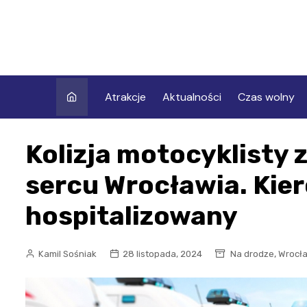
Skip
to
content
Atrakcje
Aktualności
Czas wolny
Kolizja motocyklisty 
sercu Wrocławia. Kie
hospitalizowany
,
Kamil Sośniak
28 listopada, 2024
Na drodze
Wrocł