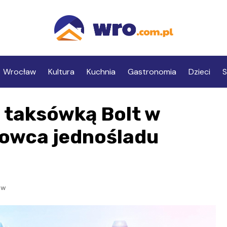
Wrocław
Kultura
Kuchnia
Gastronomia
Dzieci
S
z taksówką Bolt w
rowca jednośladu
aw