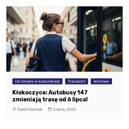
H2 zmiany w komunikacji
Transport
Wrocław
Kłokoczyce: Autobusy 147
zmieniają trasę od 6 lipca!
Kamil Sośniak
2 lipca, 2026