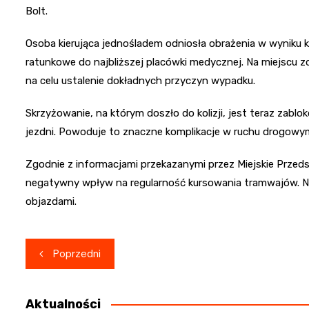
Bolt.
Osoba kierująca jednośladem odniosła obrażenia w wyniku ko
ratunkowe do najbliższej placówki medycznej. Na miejscu zd
na celu ustalenie dokładnych przyczyn wypadku.
Skrzyżowanie, na którym doszło do kolizji, jest teraz za
jezdni. Powoduje to znaczne komplikacje w ruchu drogowym ni
Zgodnie z informacjami przekazanymi przez Miejskie Przed
negatywny wpływ na regularność kursowania tramwajów. Niek
objazdami.
Nawigacja
Poprzedni
wpisu
Aktualności