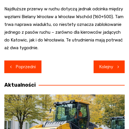
Najdłuższe przerwy w ruchu dotyczą jednak odcinka między
węzłami Bielany Wrocław a Wrocław Wschód (160+500). Tam
trwa naprawa wiaduktu, co niestety oznacza zablokowanie
jednego z pasów ruchu – zarówno dla kierowców jadących
do Katowic, jak i do Wrocławia. Te utrudnienia mają potrwać
aż dwa tygodnie.
Nawigacja
Poprzedni
Kolejny
wpisu
Aktualności