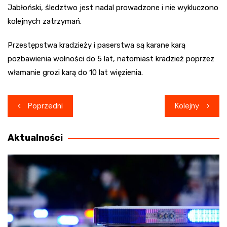
Jabłoński, śledztwo jest nadal prowadzone i nie wykluczono
kolejnych zatrzymań.
Przestępstwa kradzieży i paserstwa są karane karą
pozbawienia wolności do 5 lat, natomiast kradzież poprzez
włamanie grozi karą do 10 lat więzienia.
Nawigacja
Poprzedni
Kolejny
wpisu
Aktualności