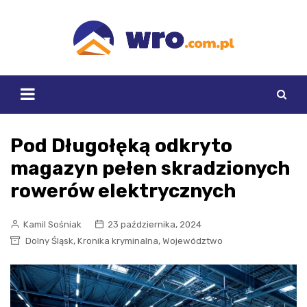
Skip
to
content
Pod Długołęką odkryto
magazyn pełen skradzionych
rowerów elektrycznych
Kamil Sośniak
23 października, 2024
,
,
Dolny Śląsk
Kronika kryminalna
Województwo