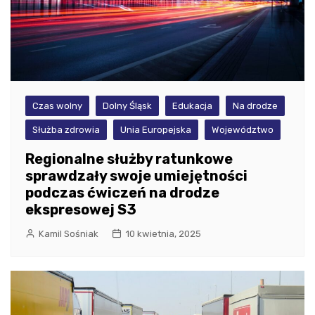
Czas wolny
Dolny Śląsk
Edukacja
Na drodze
Służba zdrowia
Unia Europejska
Województwo
Regionalne służby ratunkowe
sprawdzały swoje umiejętności
podczas ćwiczeń na drodze
ekspresowej S3
Kamil Sośniak
10 kwietnia, 2025