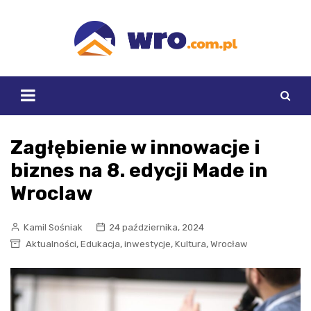
Skip
to
content
Zagłębienie w innowacje i
biznes na 8. edycji Made in
Wroclaw
Kamil Sośniak
24 października, 2024
,
,
,
,
Aktualności
Edukacja
inwestycje
Kultura
Wrocław