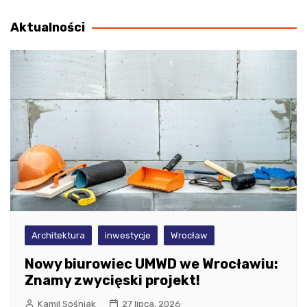
wpisu
Aktualności
Architektura
inwestycje
Wrocław
Nowy biurowiec UMWD we Wrocławiu:
Znamy zwycięski projekt!
Kamil Sośniak
27 lipca, 2026