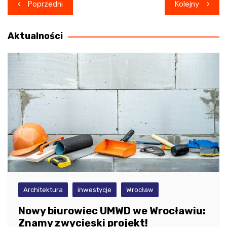
Nawigacja
Poprzedni
Kolejny
wpisu
Aktualności
Architektura
inwestycje
Wrocław
Nowy biurowiec UMWD we Wrocławiu:
Znamy zwycięski projekt!