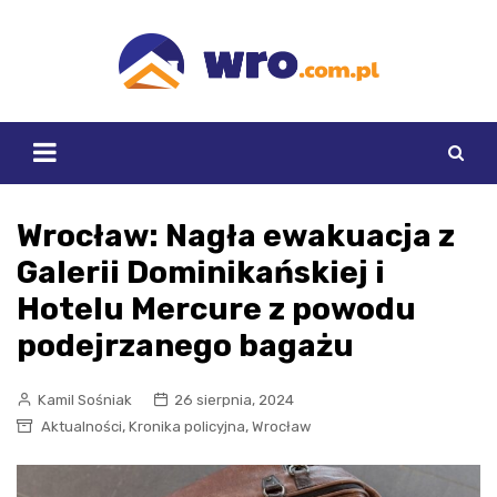
Skip
to
content
Wrocław: Nagła ewakuacja z
Galerii Dominikańskiej i
Hotelu Mercure z powodu
podejrzanego bagażu
Kamil Sośniak
26 sierpnia, 2024
,
,
Aktualności
Kronika policyjna
Wrocław