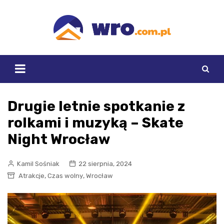
Skip
to
content
Drugie letnie spotkanie z
rolkami i muzyką – Skate
Night Wrocław
Kamil Sośniak
22 sierpnia, 2024
,
,
Atrakcje
Czas wolny
Wrocław