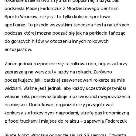
rolkarskie szaleństwo z rytmami popularnej muzyki. Jak
podkreśla Maciej Fedorczuk z Młodzieżowego Centrum
Sportu Wrocław, nie jest to tylko kolejne sportowe
spotkanie. To przede wszystkim taneczna fiesta na kółkach,
podczas której można poczuć się jak na parkiecie tańcząc
do gorących hitów w otoczeniu innych rolkowych
entuzjastów.
Zanim jednak rozpocznie się ta rolkowa noc, organizatorzy
zapraszają na warsztaty jazdy na rolkach. Zarówno
początkujący, jak i bardziej zaawansowani rolkarze są mile
widziani. Ważne jest jednak, aby każdy uczestnik przyniósł
własne rolki, ponieważ brakuje możliwości ich wypożyczenia
na miejscu. Dodatkowo, organizatorzy przygotowali
konkursy z atrakcyjnymi nagrodami, strefę gastronomiczną
z food truckami i miejsce do relaksu – zapewnia Fedorczuk.
Skate Night Wrocław odbędzie się już 23 sierpnia. Czwarta