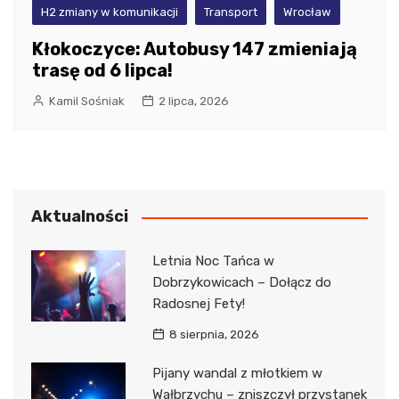
H2 zmiany w komunikacji
Transport
Wrocław
Kłokoczyce: Autobusy 147 zmieniają
trasę od 6 lipca!
Kamil Sośniak
2 lipca, 2026
Aktualności
Letnia Noc Tańca w
Dobrzykowicach – Dołącz do
Radosnej Fety!
8 sierpnia, 2026
Pijany wandal z młotkiem w
Wałbrzychu – zniszczył przystanek