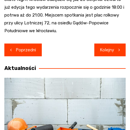
już edycja tego wydarzenia rozpocznie się o godzinie 18:00 i
potrwa aż do 21:00. Miejscem spotkania jest plac rolkowy
przy ulicy Lotniczej 72, na osiedlu Gądów-Popowice
Południowe we Wrocławiu.
Nawigacja
Poprzedni
Kolejny
wpisu
Aktualności