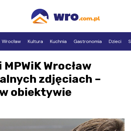
Wrocław
Kultura
Kuchnia
Gastronomia
Dzieci
S
ci MPWiK Wrocław
lnych zdjęciach –
i w obiektywie