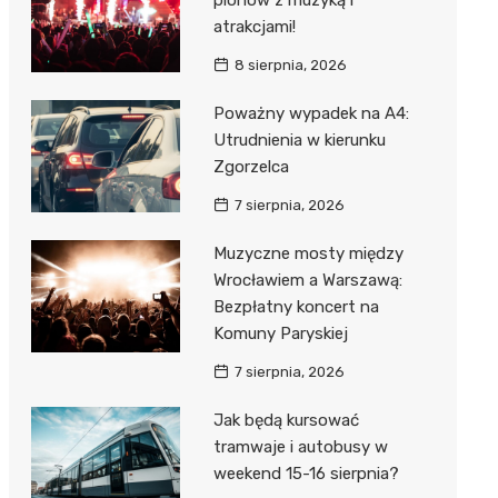
plonów z muzyką i
atrakcjami!
8 sierpnia, 2026
Poważny wypadek na A4:
Utrudnienia w kierunku
Zgorzelca
7 sierpnia, 2026
Muzyczne mosty między
Wrocławiem a Warszawą:
Bezpłatny koncert na
Komuny Paryskiej
7 sierpnia, 2026
Jak będą kursować
tramwaje i autobusy w
weekend 15-16 sierpnia?