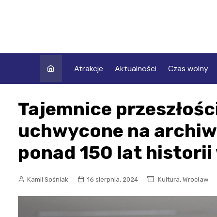
Skip
to
content
Atrakcje
Aktualności
Czas wolny
Tajemnice przeszłoś
uchwycone na archiwa
ponad 150 lat histori
,
Kamil Sośniak
16 sierpnia, 2024
Kultura
Wrocław