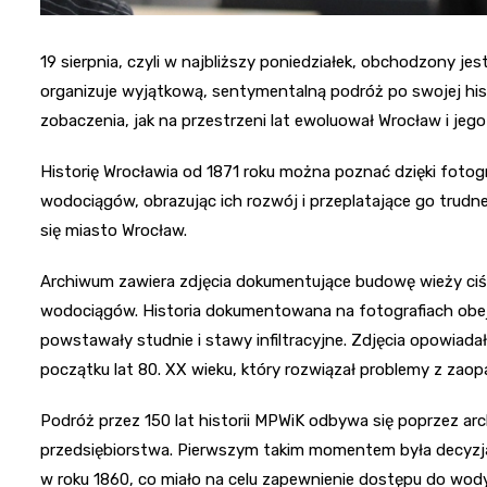
19 sierpnia, czyli w najbliższy poniedziałek, obchodzony je
organizuje wyjątkową, sentymentalną podróż po swojej hist
zobaczenia, jak na przestrzeni lat ewoluował Wrocław i je
Historię Wrocławia od 1871 roku można poznać dzięki fotogra
wodociągów, obrazując ich rozwój i przeplatające go trudne
się miasto Wrocław.
Archiwum zawiera zdjęcia dokumentujące budowę wieży ciśni
wodociągów. Historia dokumentowana na fotografiach obe
powstawały studnie i stawy infiltracyjne. Zdjęcia opowiad
początku lat 80. XX wieku, który rozwiązał problemy z zao
Podróż przez 150 lat historii MPWiK odbywa się poprzez ar
przedsiębiorstwa. Pierwszym takim momentem była decyz
w roku 1860, co miało na celu zapewnienie dostępu do wody d