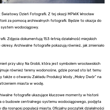
st Światowy Dzień Fotografii. Z tej okazji MPWiK Wrocław
orii za pomocą archiwalnych fotografii. Będzie to okazja do
go system wodociągowy.
fii. Zdjęcia dokumentują 153-letnią działalność miejskich
 okresy. Archiwalne fotografie pokazują również, jak zmieniało
eń przy ulicy Na Grobli, która jest symbolem wrocławskich
jmuje również tereny wodonośne, gdzie ponad sto lat temu
ały także o otwarciu Zakładu Produkcji Wody „Mokry Dwór” na
patrzeniem miasta w wodę.
chiwalne fotografie ukazujące kluczowe momenty w historii
ja o budowie centralnego systemu wodociągowego, podjęta
la rosnącej populacji miasta. Oficjalny początek działalności