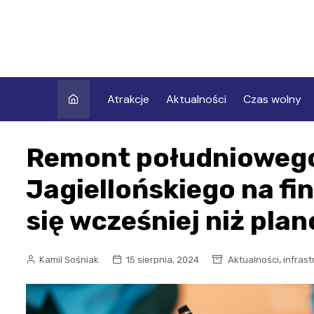
Skip
to
content
Atrakcje
Aktualności
Czas wolny
Remont południoweg
Jagiellońskiego na fi
się wcześniej niż pla
,
Kamil Sośniak
15 sierpnia, 2024
Aktualności
infrast