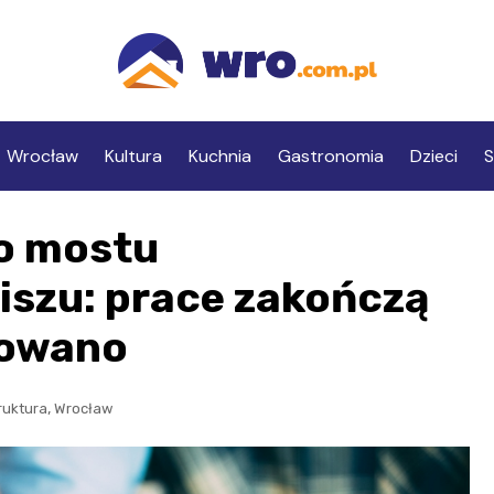
Wrocław
Kultura
Kuchnia
Gastronomia
Dzieci
S
o mostu
niszu: prace zakończą
nowano
,
ruktura
Wrocław