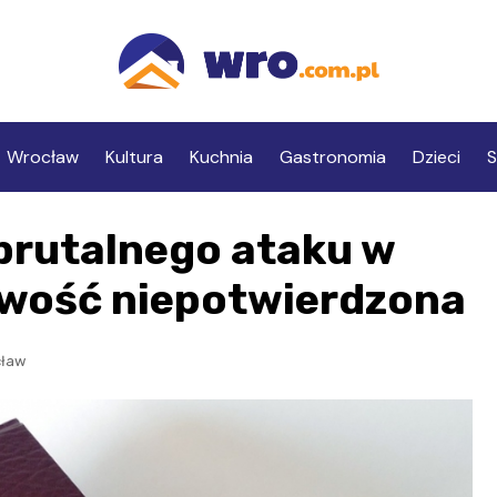
Wrocław
Kultura
Kuchnia
Gastronomia
Dzieci
S
brutalnego ataku w
owość niepotwierdzona
cław