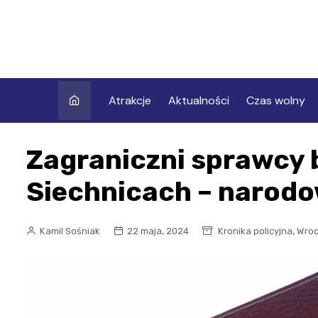
Skip
to
content
Atrakcje
Aktualności
Czas wolny
Zagraniczni sprawcy 
Siechnicach – narod
,
Kamil Sośniak
22 maja, 2024
Kronika policyjna
Wro