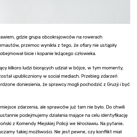
ocławiem, gdzie grupa obcokrajowców na rowerach
autów, przemoc wynikła z tego, że ofiary nie ustąpiły
bejmował bicie i kopanie leżącego człowieka.
ący kilkoro ludzi biorących udział w bójce, w tym momenty,
, został upubliczniony w social mediach. Przebieg zdarzeń
rdzone doniesienia, że sprawcy mogli pochodzić z Gruzji i być
miejsce zdarzenia, ale sprawców już tam nie było. Do chwili
Nieustannie podejmujemy działania mające na celu identyfikację
ski z Komendy Miejskiej Policji we Wrocławiu. Na pytanie,
uczamy takiej możliwości. Nie jest pewne, czy konflikt miał