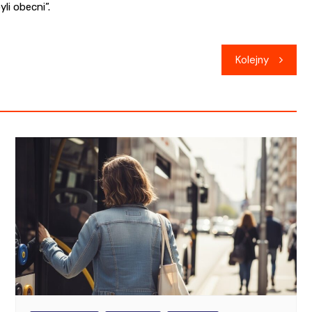
li obecni”.
Kolejny