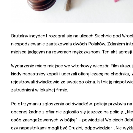
Brutalny incydent rozegrał się na ulicach Siechnic pod Wr
niespodziewanie zaatakowała dwóch Polaków. Zdaniem intern
miejsca jadącym na rowerach mężczyznom. Ten akt agresji o
Wydarzenie miało miejsce we wtorkowy wieczór. Film ukazuj
kiedy napastnicy kopali i uderzali ofiarę leżącą na chodniku
rejestrowali świadkowie ze swojego okna. Istnieją niepotwie
zatrudnieni w lokalnej firmie.
Po otrzymaniu zgłoszenia od świadków, policja przybyła na 
obecnej żadne z ofiar nie zgłosiło się jeszcze na policję. „
osób zaangażowanych w bójkę” – powiedział Wojciech Jabłoń
czy napastnikami mogli być Gruzini, odpowiedział: „Nie wykl