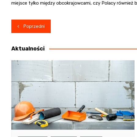
miejsce tylko między obcokrajowcami, czy Polacy również by
Nawigacja
Poprzedni
wpisu
Aktualności